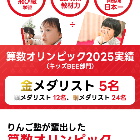
飛び級
算数検定
教材力
日本一
学習
算数オリンピック2025実績
（キッズBEE部門）
金
メダリスト
5名
銀
メダリスト
12名
、
銅
メダリスト
24名
りんご塾が輩出した