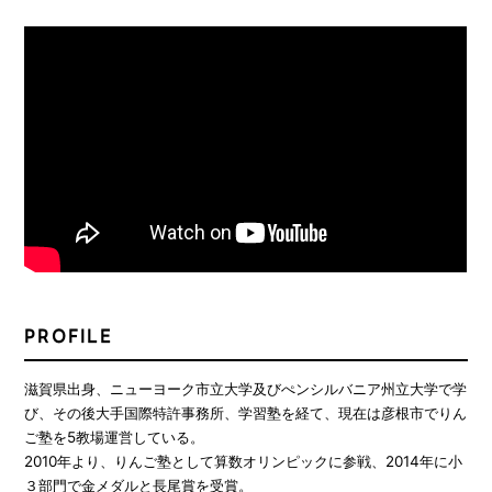
PROFILE
滋賀県出身、ニューヨーク市立大学及びぺンシルバニア州立大学で学
び、その後大手国際特許事務所、学習塾を経て、現在は彦根市でりん
ご塾を5教場運営している。
2010年より、りんご塾として算数オリンピックに参戦、2014年に小
３部門で金メダルと長尾賞を受賞。