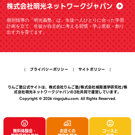
株式会社明光ネットワークジャパン
個別指導の「明光義塾」は、生徒一人ひとりに合った学習
計画を立て、生徒が自主的に考える習慣・学ぶ意欲・創り
出す力を育てます。
プライバシーポリシー
サイトポリシー
りんご塾公式サイトは、
株式会社りんご塾
/
株式会社城南進学研究社
/
株
式会社明光ネットワークジャパン
の3社共同で運営しています。
Copyright © 2026 ringojuku.com. All Rights Reserved.
無料体験会・
お近くの
コースと