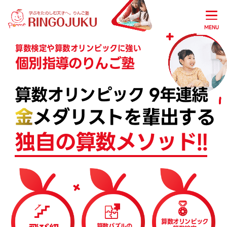
MENU
算数検定や算数オリンピックに強い
個別指導のりんご塾
算数オリンピック 9年連続
金
メダリストを輩出する
独自の算数メソッド!!
算数オリンピック
算数パズルの