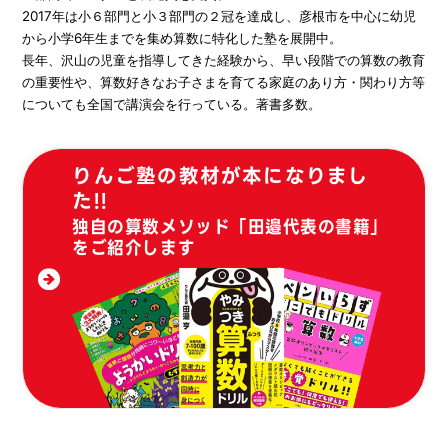
2017年は小６部門と小３部門の２冠を達成し、彦根市を中心に幼児
から小学6年生までを集め算数に特化した塾を展開中。
長年、沢山の児童を指導してきた経験から、早い段階での算数の教育
の重要性や、算数好きなお子さまを育てる家庭のあり方・関わり方等
についても全国で講演会を行っている。著書多数。
りんご塾の教材が本になりまし
た!!
独自の算数メソッド「田邉代表の書籍」
をご紹介します