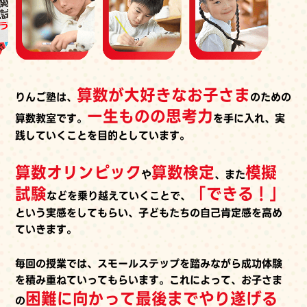
算数が大好きなお子さま
りんご塾は、
のための
一生ものの思考力
算数教室です。
を手に入れ、実
践していくことを目的としています。
算数オリンピック
算数検定
模擬
や
、また
試験
「できる！」
などを乗り越えていくことで、
という実感をしてもらい、子どもたちの自己肯定感を高め
ていきます。
毎回の授業では、スモールステップを踏みながら成功体験
を積み重ねていってもらいます。これによって、お子さま
困難に向かって最後までやり遂げる
の