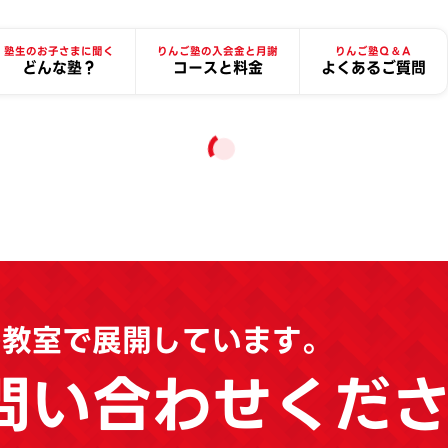
塾生のお子さまに聞く
りんご塾の入会金と月謝
りんご塾Ｑ＆Ａ
どんな塾？
コースと料金
よくあるご質問
の教室で展開しています。
問い合わせくだ