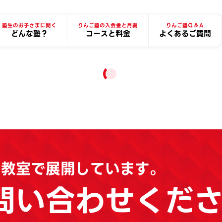
塾生のお子さまに聞く
りんご塾の入会金と月謝
りんご塾Ｑ＆Ａ
どんな塾？
コースと料金
よくあるご質問
の教室で展開しています。
問い合わせくだ