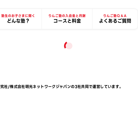
塾生のお子さまに聞く
りんご塾の入会金と月謝
りんご塾Ｑ＆Ａ
どんな塾？
コースと料金
よくあるご質問
研究社
/
株式会社明光ネットワークジャパン
の3社共同で運営しています。