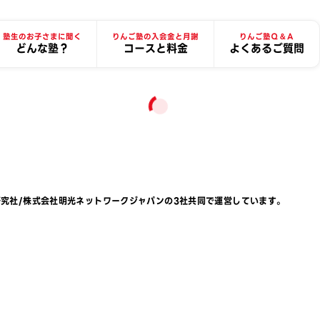
塾生のお子さまに聞く
りんご塾の入会金と月謝
りんご塾Ｑ＆Ａ
どんな塾？
コースと料金
よくあるご質問
研究社
/
株式会社明光ネットワークジャパン
の3社共同で運営しています。