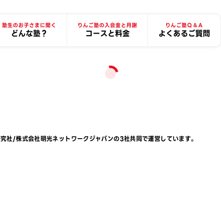
塾生のお子さまに聞く
りんご塾の入会金と月謝
りんご塾Ｑ＆Ａ
どんな塾？
コースと料金
よくあるご質問
研究社
/
株式会社明光ネットワークジャパン
の3社共同で運営しています。