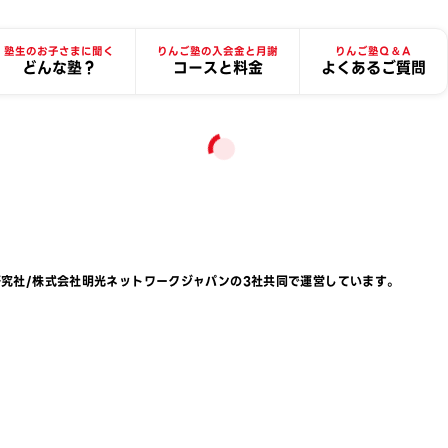
塾生のお子さまに聞く
りんご塾の入会金と月謝
りんご塾Ｑ＆Ａ
どんな塾？
コースと料金
よくあるご質問
研究社
/
株式会社明光ネットワークジャパン
の3社共同で運営しています。