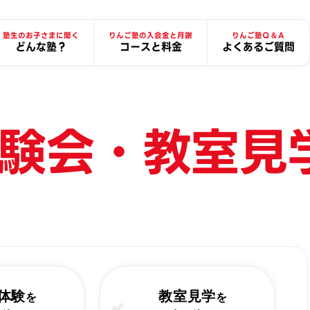
塾生のお子さまに聞く
りんご塾の入会金と月謝
りんご塾Ｑ＆Ａ
どんな塾？
コースと料金
よくあるご質問
験会・教室見
体験
教室見学
を
を