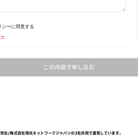
リシーに同意する
シー
この内容で申し込む
研究社
/
株式会社明光ネットワークジャパン
の3社共同で運営しています。