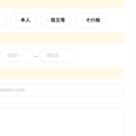
係
父
本人
祖父母
その他
-